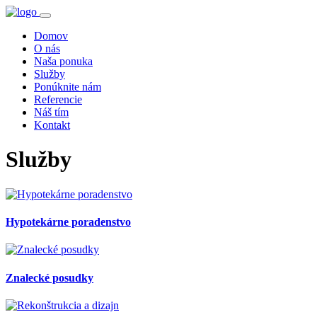
Domov
O nás
Naša ponuka
Služby
Ponúknite nám
Referencie
Náš tím
Kontakt
Služby
Hypotekárne poradenstvo
Znalecké posudky