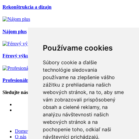
Rekonštrukcia a dizajn
Nájom plus
Používame cookies
Férový výkup nehnuteľnosti
Súbory cookie a ďalšie
technológie sledovania
používame na zlepšenie vášho
Profesionálna dokumentácia nehnuteľnosti
zážitku z prehliadania našich
webových stránok, na to, aby sme
Sledujte nás
vám zobrazovali prispôsobený
obsah a cielené reklamy, na
analýzu návštevnosti našich
webových stránok a na
pochopenie toho, odkiaľ naši
Domov
návštevníci prichádzajú.
O nás